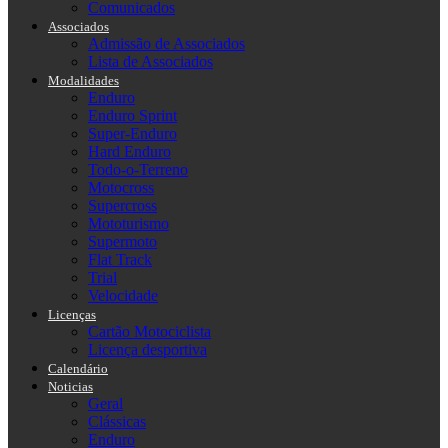
Comunicados
Associados
Admissão de Associados
Lista de Associados
Modalidades
Enduro
Enduro Sprint
Super-Enduro
Hard Enduro
Todo-o-Terreno
Motocross
Supercross
Mototurismo
Supermoto
Flat Track
Trial
Velocidade
Licenças
Cartão Motociclista
Licença desportiva
Calendário
Noticias
Geral
Clássicas
Enduro