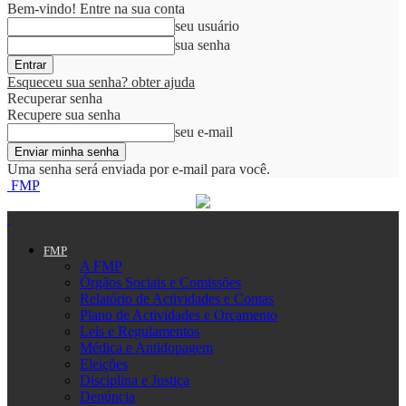
Bem-vindo! Entre na sua conta
seu usuário
sua senha
Esqueceu sua senha? obter ajuda
Recuperar senha
Recupere sua senha
seu e-mail
Uma senha será enviada por e-mail para você.
FMP
FMP
A FMP
Órgãos Sociais e Comissões
Relatório de Actividades e Contas
Plano de Actividades e Orçamento
Leis e Regulamentos
Médica e Antidopagem
Eleições
Disciplina e Justiça
Denúncia