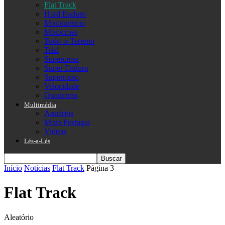
Flat Track
Hard Enduro
Mototurismo
Motocross
Todo-o-Terreno
Trial
Supercross
Super Enduro
Supermoto
Velocidade
Quadcross
Multimédia
Anuários
Moto Portugal
Videos
Lés-a-Lés
Início
Noticias
Flat Track
Página 3
Flat Track
Aleatório