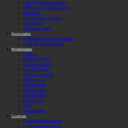
Leis e Regulamentos
Médica e Antidopagem
Eleições
Disciplina e Justiça
Denúncia
Comunicados
Associados
Admissão de Associados
Lista de Associados
Modalidades
Enduro
Enduro Sprint
Super-Enduro
Hard Enduro
Todo-o-Terreno
Motocross
Supercross
Mototurismo
Supermoto
Flat Track
Trial
Velocidade
Licenças
Cartão Motociclista
Licença desportiva