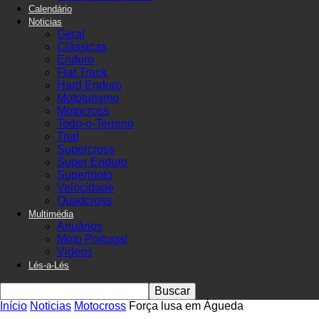
Calendário
Noticias
Geral
Clássicas
Enduro
Flat Track
Hard Enduro
Mototurismo
Motocross
Todo-o-Terreno
Trial
Supercross
Super Enduro
Supermoto
Velocidade
Quadcross
Multimédia
Anuários
Moto Portugal
Videos
Lés-a-Lés
Início
Noticias
Motocross
Força lusa em Águeda