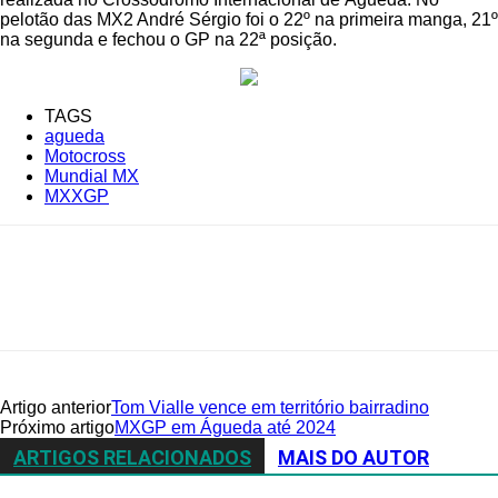
pelotão das MX2 André Sérgio foi o 22º na primeira manga, 21º
na segunda e fechou o GP na 22ª posição.
TAGS
agueda
Motocross
Mundial MX
MXXGP
Facebook
WhatsApp
Email
Imprimir
Artigo anterior
Tom Vialle vence em território bairradino
Próximo artigo
MXGP em Águeda até 2024
ARTIGOS RELACIONADOS
MAIS DO AUTOR