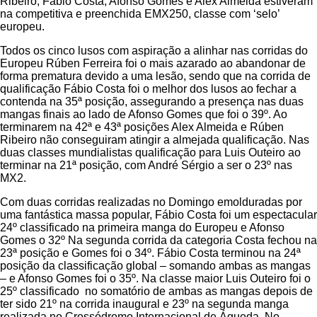
Ribeiro, Fábio Costa, Afonso Gomes e Alex Almeida estiveram
na competitiva e preenchida EMX250, classe com ‘selo’
europeu.
Todos os cinco lusos com aspiração a alinhar nas corridas do
Europeu Rúben Ferreira foi o mais azarado ao abandonar de
forma prematura devido a uma lesão, sendo que na corrida de
qualificação Fábio Costa foi o melhor dos lusos ao fechar a
contenda na 35ª posição, assegurando a presença nas duas
mangas finais ao lado de Afonso Gomes que foi o 39º. Ao
terminarem na 42ª e 43ª posições Alex Almeida e Rúben
Ribeiro não conseguiram atingir a almejada qualificação. Nas
duas classes mundialistas qualificação para Luis Outeiro ao
terminar na 21ª posição, com André Sérgio a ser o 23º nas
MX2.
Com duas corridas realizadas no Domingo emolduradas por
uma fantástica massa popular, Fábio Costa foi um espectacular
24º classificado na primeira manga do Europeu e Afonso
Gomes o 32º Na segunda corrida da categoria Costa fechou na
23ª posição e Gomes foi o 34º. Fábio Costa terminou na 24ª
posição da classificação global – somando ambas as mangas
– e Afonso Gomes foi o 35º. Na classe maior Luis Outeiro foi o
25º classificado
no somatório de ambas as mangas depois de
ter sido 21º na corrida inaugural e 23º na segunda manga
realizada no Crossódromo Internacional de Águeda. No