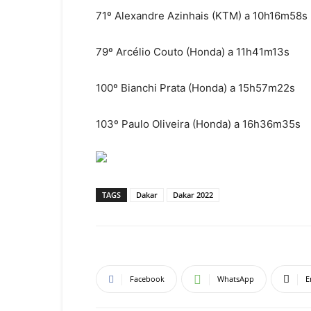
71º Alexandre Azinhais (KTM) a 10h16m58s
79º Arcélio Couto (Honda) a 11h41m13s
100º Bianchi Prata (Honda) a 15h57m22s
103º Paulo Oliveira (Honda) a 16h36m35s
TAGS
Dakar
Dakar 2022
Facebook
WhatsApp
E