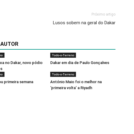
Próximo artigo
Lusos sobem na geral do Dakar
 AUTOR
no
Todo-o-Terreno
ixa no Dakar, novo pódio
Dakar em dia de Paulo Gonçalves
es
no
Todo-o-Terreno
ou primeira semana
António Maio foi o melhor na
‘primeira volta’ a Riyadh