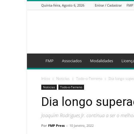
Quinta-feira, Agosto 6, 2026
Entrar / Cadastrar
FMP
FMP
FMP
Associados
Modalidades
Licenç
Início
Noticias
Todo-o-Terreno
Dia longo supe
Noticias
Todo-o-Terreno
Dia longo supera
Joaquim Rodrigues Jr. continua a ser o melho
Por
FMP Press
-
10 Janeiro, 2022