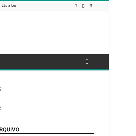
Lés-a-Lés
RQUIVO