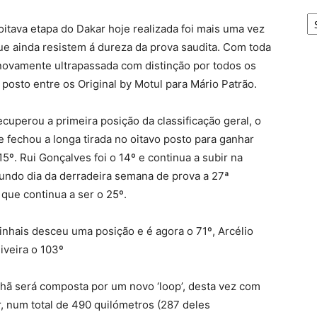
A
tava etapa do Dakar hoje realizada foi mais uma vez
e ainda resistem á dureza da prova saudita. Com toda
i novamente ultrapassada com distinção por todos os
posto entre os Original by Motul para Mário Patrão.
cuperou a primeira posição da classificação geral, o
 fechou a longa tirada no oitavo posto para ganhar
º. Rui Gonçalves foi o 14º e continua a subir na
gundo dia da derradeira semana de prova a 27ª
 que continua a ser o 25º.
inhais desceu uma posição e é agora o 71º, Arcélio
iveira o 103º
hã será composta por um novo ‘loop’, desta vez com
, num total de 490 quilómetros (287 deles