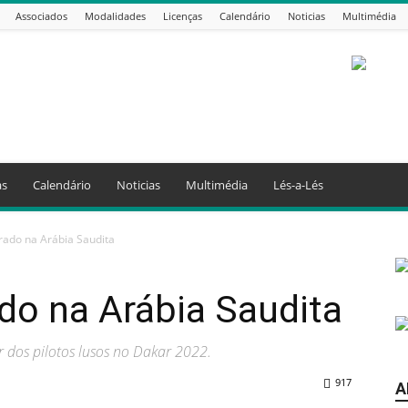
Associados
Modalidades
Licenças
Calendário
Noticias
Multimédia
as
Calendário
Noticias
Multimédia
Lés-a-Lés
rado na Arábia Saudita
do na Arábia Saudita
r dos pilotos lusos no Dakar 2022.
917
A