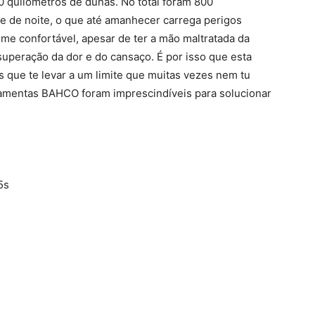
90 quilómetros de dunas. No total foram 800
e de noite, o que até amanhecer carrega perigos
-me confortável, apesar de ter a mão maltratada da
superação da dor e do cansaço. É por isso que esta
s que te levar a um limite que muitas vezes nem tu
ramentas BAHCO foram imprescindíveis para solucionar
5s