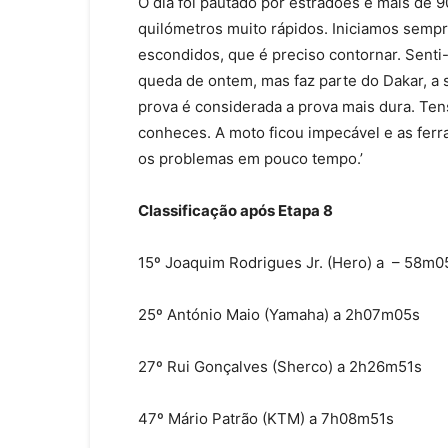
O dia foi pautado por estradões e mais de 
quilómetros muito rápidos. Iniciamos sempr
escondidos, que é preciso contornar. Senti
queda de ontem, mas faz parte do Dakar, a 
prova é considerada a prova mais dura. Ten
conheces. A moto ficou impecável e as fer
os problemas em pouco tempo.’
Classificação após Etapa 8
15º Joaquim Rodrigues Jr. (Hero) a – 58m0
25º António Maio (Yamaha) a 2h07m05s
27º Rui Gonçalves (Sherco) a 2h26m51s
47º Mário Patrão (KTM) a 7h08m51s