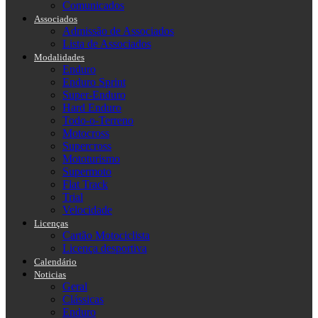
Comunicados
Associados
Admissão de Associados
Lista de Associados
Modalidades
Enduro
Enduro Sprint
Super-Enduro
Hard Enduro
Todo-o-Terreno
Motocross
Supercross
Mototurismo
Supermoto
Flat Track
Trial
Velocidade
Licenças
Cartão Motociclista
Licença desportiva
Calendário
Noticias
Geral
Clássicas
Enduro