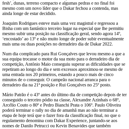
fesh’, dunas, terreno compacto e algumas pedras e no final foi
mesmo com um novo líder que o Dakar fechou a contenda, mas
ainda longe de estar decidido.
Joaquim Rodrigues esteve mais uma vez magistral e regressou a
Bisha com um fantástico terceiro lugar na especial que lhe permitiu
mesmo subir uma posição na classificação geral, sendo agora 14º,
‘encostado’ ao 13º e não muito longe de poder subir eventualmente
mais uma ou duas posições no derradeiro dia de Dakar 2022.
Num dia complicado para Rui Gonçalves que levou mesmo a que a
sua equipa trocasse o motor da sua moto para o derradeiro dia de
competição, António Maio conseguiu superar as dificuldades que se
repetiram ao longo do dia e sem excessos aproximou-se mesmo de
uma entrada nos 20 primeiros, estando a pouco mais de cinco
minutos de o conseguir. O campeão nacional arranca para o
derradeiro dia na 21ª posição e Rui Gonçalves no 25º posto.
Mário Patrão é o 43º antes do último dia de competição depois de ter
conseguido o terceiro pódio na classe, Alexandre Azinhais o 68º,
Arcélio Couto o 80º e Pedro Bianchi Prata o 106º. Paulo Oliveira
poderá terminar o rally no dia de amanhã mas ao não terminar a
etapa de hoje terá que o fazer fora da classificação final, no que o
regulamento denomina com Dakar Experience, juntando-se aos
nomes de Danilo Petrucci ou Kevin Benavides que também