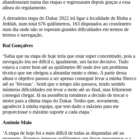
abandonaram numa das etapas e regressaram depois graças a essa
alínea do regulamento.
A derradeira etapa do Dakar 2022 irá ligar a localidade de Bisha a
Jeddah, num total 676 quilómetros, 163 disputados ao cronómetro
num dia onde não se esperam grandes dificuldades em termos de
terreno e navegação.
Rui Gonçalves
‘Sabia que na etapa de hoje teria que estar super concentrado, pois a
navegação iria ser difícil e, igualmente, um factor decisivo. Tudo
estava a correr bem até ao quilómetro 80 onde tive um problema
técnico que me obrigou a abrandar muito o ritmo. A partir dessa
altura o objetivo passou a ser apenas conseguir levar a minha Sherco
até ao ‘bivouac’. Senti que o tempo não passava, tendo sentido
inúmeras dificuldades em levar a moto até ao final, mas felizmente
consegui chegar. Já na assistência tomámos a decisão de trocar o
motor para a última etapa do Dakar. Tenho que, novamente,
agradecer à minha equipa, que tem dado o máximo para me
proporcionar o máximo suporte a cada etapa.’
António Maio
‘A etapa de hoje foi a mais difícil de todas as disputadas até ao
momento. Fizemos imensos quilómetros em dunas pequeninas e a