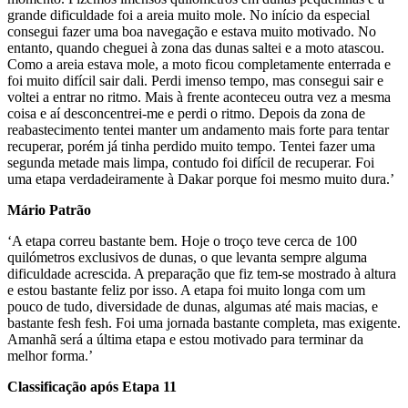
grande dificuldade foi a areia muito mole. No início da especial
consegui fazer uma boa navegação e estava muito motivado. No
entanto, quando cheguei à zona das dunas saltei e a moto atascou.
Como a areia estava mole, a moto ficou completamente enterrada e
foi muito difícil sair dali. Perdi imenso tempo, mas consegui sair e
voltei a entrar no ritmo. Mais à frente aconteceu outra vez a mesma
coisa e aí desconcentrei-me e perdi o ritmo. Depois da zona de
reabastecimento tentei manter um andamento mais forte para tentar
recuperar, porém já tinha perdido muito tempo. Tentei fazer uma
segunda metade mais limpa, contudo foi difícil de recuperar. Foi
uma etapa verdadeiramente à Dakar porque foi mesmo muito dura.’
Mário Patrão
‘A etapa correu bastante bem. Hoje o troço teve cerca de 100
quilómetros exclusivos de dunas, o que levanta sempre alguma
dificuldade acrescida. A preparação que fiz tem-se mostrado à altura
e estou bastante feliz por isso. A etapa foi muito longa com um
pouco de tudo, diversidade de dunas, algumas até mais macias, e
bastante fesh fesh. Foi uma jornada bastante completa, mas exigente.
Amanhã será a última etapa e estou motivado para terminar da
melhor forma.’
Classificação após Etapa 11