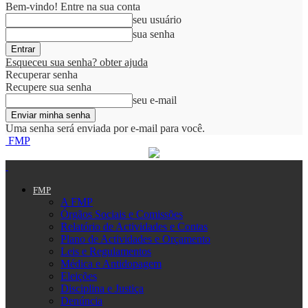
Bem-vindo! Entre na sua conta
seu usuário
sua senha
Esqueceu sua senha? obter ajuda
Recuperar senha
Recupere sua senha
seu e-mail
Uma senha será enviada por e-mail para você.
FMP
FMP
A FMP
Órgãos Sociais e Comissões
Relatório de Actividades e Contas
Plano de Actividades e Orçamento
Leis e Regulamentos
Médica e Antidopagem
Eleições
Disciplina e Justiça
Denúncia