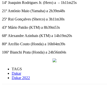
14º Joaquim Rodrigues Jr. (Hero) a – 1h11m25s
21º António Maio (Yamaha) a 2h39m48s
25º Rui Gonçalves (Sherco) a 3h11m30s
43º Mário Patrão (KTM) a 8h39m53s
68º Alexandre Azinhais (KTM) a 14h19m20s
80º Arcélio Couto (Honda) a 16h04m39s
106º Bianchi Prata (Honda) a 24h56m04s
TAGS
Dakar
Dakar 2022
Facebook
WhatsApp
Email
Imprimir