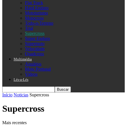
Flat Track
Hard Enduro
Mototurismo
Motocross
Todo-o-Terreno
Trial
Supercross
Super Enduro
Supermoto
Velocidade
Quadcross
Multimédia
Anuários
Moto Portugal
Videos
Lés-a-Lés
Início
Noticias
Supercross
Supercross
Mais recentes