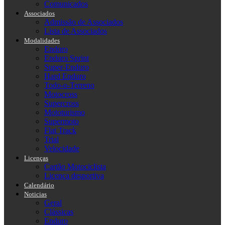
Comunicados
Associados
Admissão de Associados
Lista de Associados
Modalidades
Enduro
Enduro Sprint
Super-Enduro
Hard Enduro
Todo-o-Terreno
Motocross
Supercross
Mototurismo
Supermoto
Flat Track
Trial
Velocidade
Licenças
Cartão Motociclista
Licença desportiva
Calendário
Noticias
Geral
Clássicas
Enduro