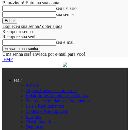
Bem-vindo! Entre na sua conta
seu usuário
sua senha
Esqueceu sua senha? obter ajuda
Recuperar senha
Recupere sua senha
seu e-mail
Uma senha será enviada por e-mail para você.
FMP
FMP
A FMP
Órgãos Sociais e Comissões
Relatório de Actividades e Contas
Plano de Actividades e Orçamento
Leis e Regulamentos
Médica e Antidopagem
Eleições
Disciplina e Justiça
Denúncia