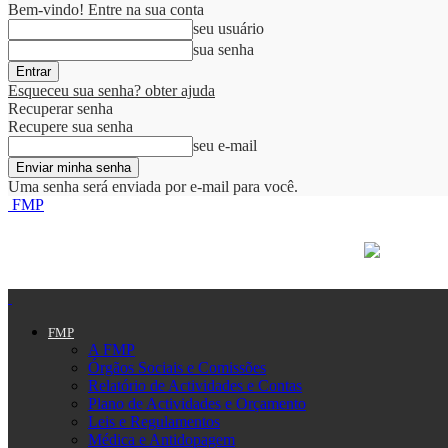
Bem-vindo! Entre na sua conta
seu usuário
sua senha
Esqueceu sua senha? obter ajuda
Recuperar senha
Recupere sua senha
seu e-mail
Uma senha será enviada por e-mail para você.
FMP
FMP
A FMP
Órgãos Sociais e Comissões
Relatório de Actividades e Contas
Plano de Actividades e Orçamento
Leis e Regulamentos
Médica e Antidopagem