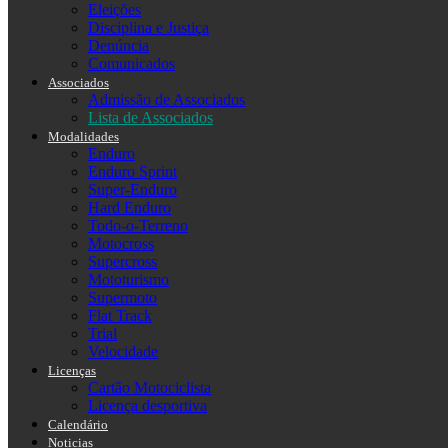
Eleições
Disciplina e Justiça
Denúncia
Comunicados
Associados
Admissão de Associados
Lista de Associados
Modalidades
Enduro
Enduro Sprint
Super-Enduro
Hard Enduro
Todo-o-Terreno
Motocross
Supercross
Mototurismo
Supermoto
Flat Track
Trial
Velocidade
Licenças
Cartão Motociclista
Licença desportiva
Calendário
Noticias