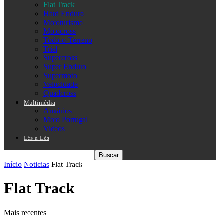
Flat Track
Hard Enduro
Mototurismo
Motocross
Todo-o-Terreno
Trial
Supercross
Super Enduro
Supermoto
Velocidade
Quadcross
Multimédia
Anuários
Moto Portugal
Videos
Lés-a-Lés
Início
Noticias
Flat Track
Flat Track
Mais recentes