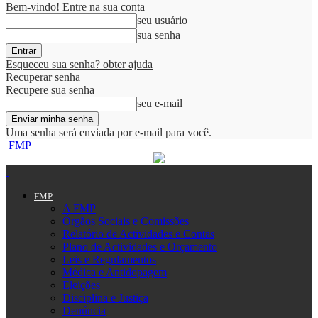
Bem-vindo! Entre na sua conta
seu usuário
sua senha
Esqueceu sua senha? obter ajuda
Recuperar senha
Recupere sua senha
seu e-mail
Uma senha será enviada por e-mail para você.
FMP
FMP
A FMP
Órgãos Sociais e Comissões
Relatório de Actividades e Contas
Plano de Actividades e Orçamento
Leis e Regulamentos
Médica e Antidopagem
Eleições
Disciplina e Justiça
Denúncia