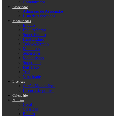
Comunicados
Associados
Admissão de Associados
Lista de Associados
Modalidades
Enduro
Enduro Sprint
Super-Enduro
Hard Enduro
Todo-o-Terreno
Motocross
Supercross
Mototurismo
Supermoto
Flat Track
Trial
Velocidade
Licenças
Cartão Motociclista
Licença desportiva
Calendário
Noticias
Geral
Clássicas
Enduro