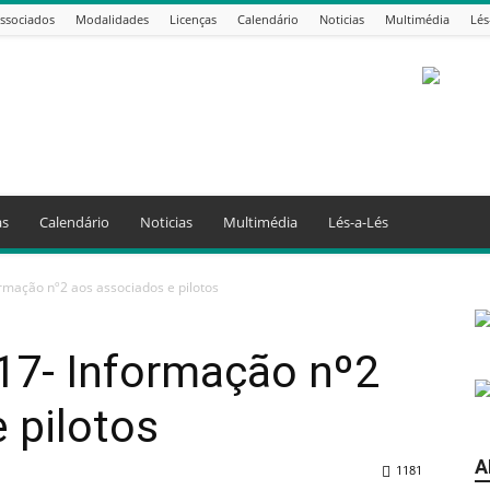
ssociados
Modalidades
Licenças
Calendário
Noticias
Multimédia
Lés
as
Calendário
Noticias
Multimédia
Lés-a-Lés
rmação nº2 aos associados e pilotos
17- Informação nº2
 pilotos
A
1181