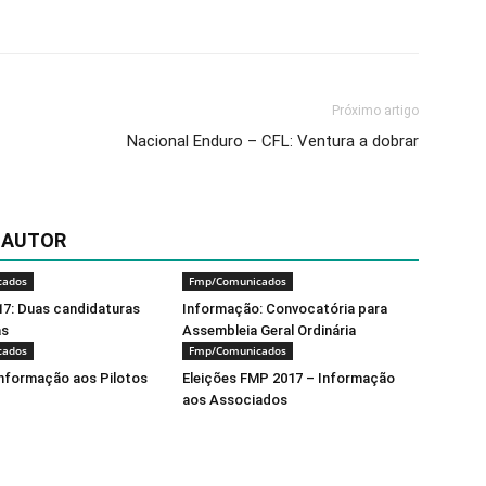
mail
Imprimir
Próximo artigo
Nacional Enduro – CFL: Ventura a dobrar
 AUTOR
cados
Fmp/Comunicados
17: Duas candidaturas
Informação: Convocatória para
as
Assembleia Geral Ordinária
cados
Fmp/Comunicados
Informação aos Pilotos
Eleições FMP 2017 – Informação
aos Associados