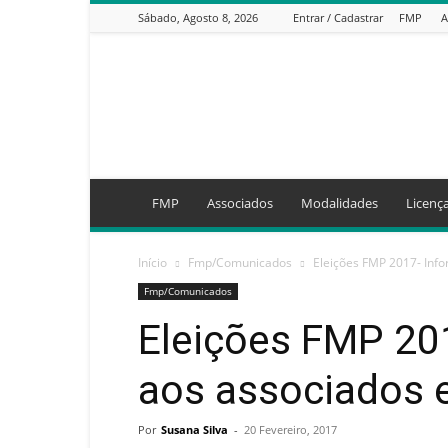
Sábado, Agosto 8, 2026
Entrar / Cadastrar
FMP
A
FMP
FMP
Associados
Modalidades
Licenç
Início
Fmp/Comunicados
Eleições FMP 2017- Info
Fmp/Comunicados
Eleições FMP 20
aos associados e
Por
Susana Silva
-
20 Fevereiro, 2017