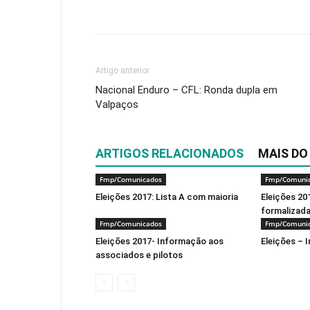
Facebook
WhatsApp
E
Artigo anterior
Nacional Enduro – CFL: Ronda dupla em
Valpaços
ARTIGOS RELACIONADOS
MAIS DO
Fmp/Comunicados
Fmp/Comuni
Eleições 2017: Lista A com maioria
Eleições 20
formalizad
Fmp/Comunicados
Fmp/Comuni
Eleições 2017- Informação aos
Eleições – 
associados e pilotos