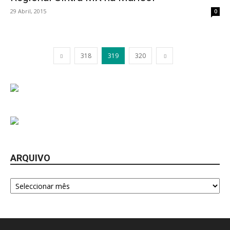
29 Abril, 2015
0
318
319
320
ARQUIVO
Arquivo