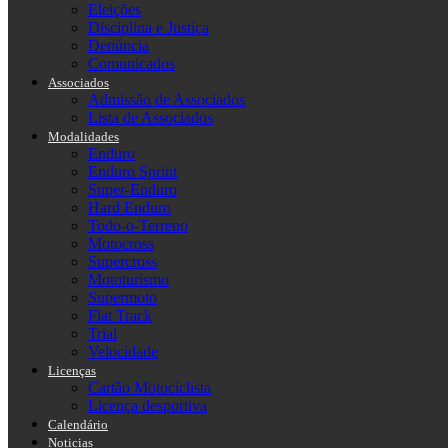
Eleições
Disciplina e Justiça
Denúncia
Comunicados
Associados
Admissão de Associados
Lista de Associados
Modalidades
Enduro
Enduro Sprint
Super-Enduro
Hard Enduro
Todo-o-Terreno
Motocross
Supercross
Mototurismo
Supermoto
Flat Track
Trial
Velocidade
Licenças
Cartão Motociclista
Licença desportiva
Calendário
Noticias