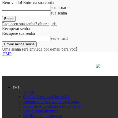
Bem-vindo! Entre na sua conta
seu usuário
sua senha
Esqueceu sua senha? obter ajuda
Recuperar senha
Recupere sua senha
seu e-mail
Uma senha será enviada por e-mail para você.
FMP
FMP
A FMP
Órgãos Sociais e Comissões
Relatório de Actividades e Contas
Plano de Actividades e Orçamento
Leis e Regulamentos
Médica e Antidopagem