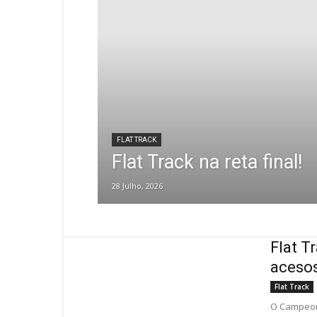
FLAT TRACK
Flat Track na reta final!
28 Julho, 2026
Flat T
aceso
Flat Track
O Campeon