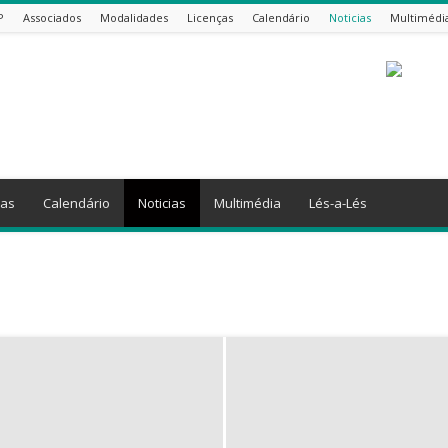
P
Associados
Modalidades
Licenças
Calendário
Noticias
Multimédi
ças
Calendário
Noticias
Multimédia
Lés-a-Lés