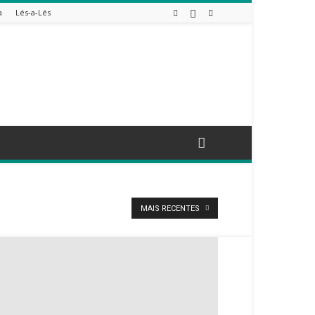
a
Lés-a-Lés
MAIS RECENTES