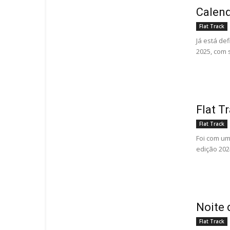
Calend
Flat Track
Já está de
2025, com s
Flat T
Flat Track
Foi com um
edição 202
Noite 
Flat Track