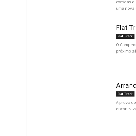
corridas d
uma nova c
Flat T
Flat Track
O Campeona
próximo sá
Arranq
Flat Track
A prova de
encontrava