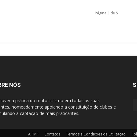
Página 3 de 5
BRE NÓS
S
over a prática do motociclismo em todas as suas
entes, nomeadamente apoiando a constituição de clubes e
mulando a captação de mais praticantes.
A FMP
Contatos
Termos e Condições de Utilização
Pol