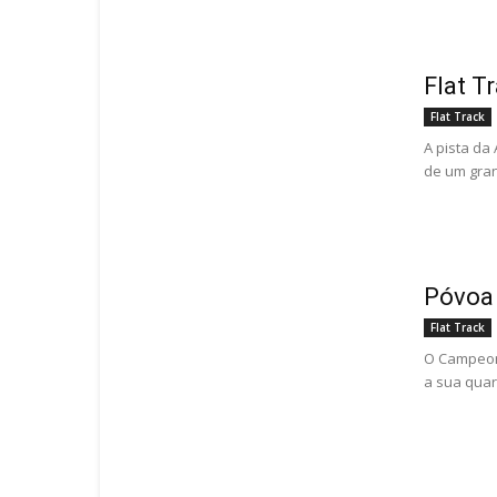
Flat T
Flat Track
A pista da
de um gran
Póvoa 
Flat Track
O Campeon
a sua quar