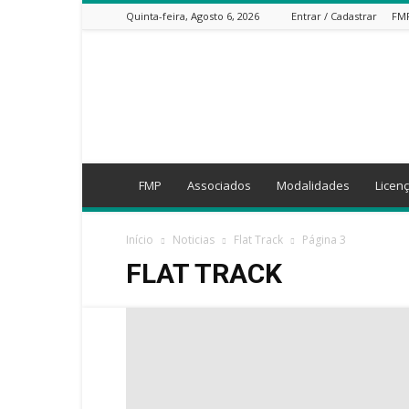
Quinta-feira, Agosto 6, 2026
Entrar / Cadastrar
FM
FMP
FMP
Associados
Modalidades
Licen
Início
Noticias
Flat Track
Página 3
FLAT TRACK