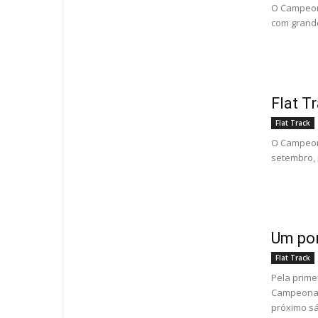
O Campeona
com grand
Flat T
Flat Track
O Campeona
setembro, 
Um por
Flat Track
Pela prime
Campeonato
próximo sá