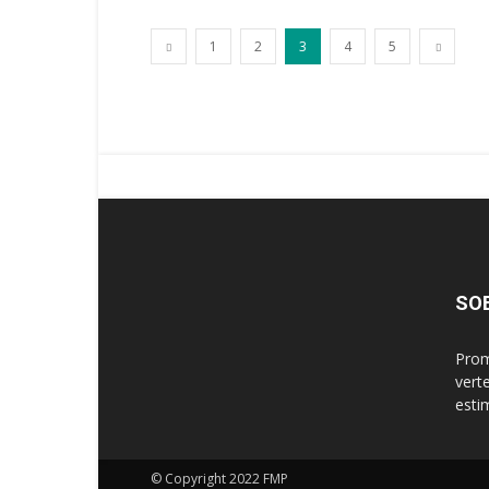
1
2
3
4
5
SO
Prom
vert
esti
© Copyright 2022 FMP