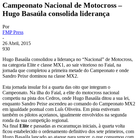
Campeonato Nacional de Motocross –
Hugo Basaúla consolida liderança
Por
FMP Press
-
26 Abril, 2015
930
Hugo Basaúla consolidou a liderança no “Nacional” de Motocross,
na categoria Elite e classe MX1, ao sair vitorioso no Faial, na
jornada que completou a primeira metade do Campeonato e onde
Sandro Peixe dominou na classe MX2.
Esta jornada insular foi a quarta das oito que integram o
Campeonato. Na ilha do Faial, a elite do motocross nacional
competiu na pista dos Cedros, onde Hugo Basaúla ditou a sua lei,
enquanto Sandro Peixe ascendeu ao comando do Campeonato MX2
em igualdade pontual com Luís Oliveira. Em pista estiveram
também os pilotos açorianos, igualmente envolvidos na segunda
ronda da sua competição regional.
Na final
Elite
e passadas as escaramuças iniciais, à quarta volta
ficou estabelecido o ordenamento definitivo dos sete primeiros, com
Hugo Basaúla lançado ao ataque para vencer, o que consumou com