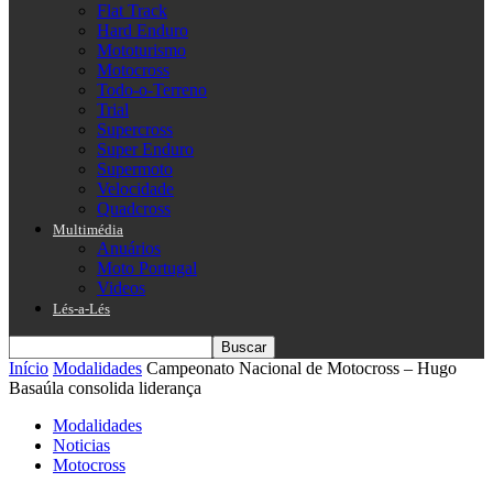
Flat Track
Hard Enduro
Mototurismo
Motocross
Todo-o-Terreno
Trial
Supercross
Super Enduro
Supermoto
Velocidade
Quadcross
Multimédia
Anuários
Moto Portugal
Videos
Lés-a-Lés
Início
Modalidades
Campeonato Nacional de Motocross – Hugo
Basaúla consolida liderança
Modalidades
Noticias
Motocross