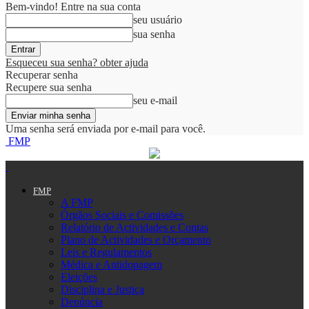
Bem-vindo! Entre na sua conta
seu usuário
sua senha
Esqueceu sua senha? obter ajuda
Recuperar senha
Recupere sua senha
seu e-mail
Uma senha será enviada por e-mail para você.
FMP
FMP
A FMP
Órgãos Sociais e Comissões
Relatório de Actividades e Contas
Plano de Actividades e Orçamento
Leis e Regulamentos
Médica e Antidopagem
Eleições
Disciplina e Justiça
Denúncia