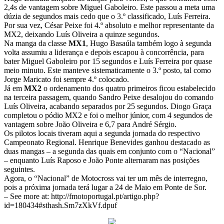
2,4s de vantagem sobre Miguel Gaboleiro. Este passou a meta uma
dúzia de segundos mais cedo que o 3.º classificado, Luís Ferreira.
Por sua vez, César Peixe foi 4.º absoluto e melhor representante da
MX2, deixando Luís Oliveira a quinze segundos.
Na manga da classe
MX1
, Hugo Basaúla também logo à segunda
volta assumiu a liderança e depois escapou à concorrência, para
bater Miguel Gaboleiro por 15 segundos e Luís Ferreira por quase
meio minuto. Este manteve sistematicamente o 3.º posto, tal como
Jorge Maricato foi sempre 4.º colocado.
Já em
MX2
o ordenamento dos quatro primeiros ficou estabelecido
na terceira passagem, quando Sandro Peixe desalojou do comando
Luís Oliveira, acabando separados por 25 segundos. Diogo Graça
completou o pódio MX2 e foi o melhor júnior, com 4 segundos de
vantagem sobre João Oliveira e 6,7 para André Sérgio.
Os pilotos locais tiveram aqui a segunda jornada do respectivo
Campeonato Regional. Henrique Benevides ganhou destacado as
duas mangas – a segunda das quais em conjunto com o “Nacional”
– enquanto Luís Raposo e João Ponte alternaram nas posições
seguintes.
Agora, o “Nacional” de Motocross vai ter um mês de interregno,
pois a próxima jornada terá lugar a 24 de Maio em Ponte de Sor.
– See more at: http://fmotoportugal.pt/artigo.php?
id=180434#sthash.Sm7zXkVf.dpuf