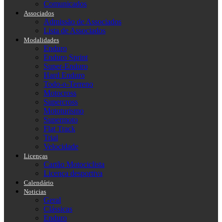
Comunicados
Associados
Admissão de Associados
Lista de Associados
Modalidades
Enduro
Enduro Sprint
Super-Enduro
Hard Enduro
Todo-o-Terreno
Motocross
Supercross
Mototurismo
Supermoto
Flat Track
Trial
Velocidade
Licenças
Cartão Motociclista
Licença desportiva
Calendário
Noticias
Geral
Clássicas
Enduro