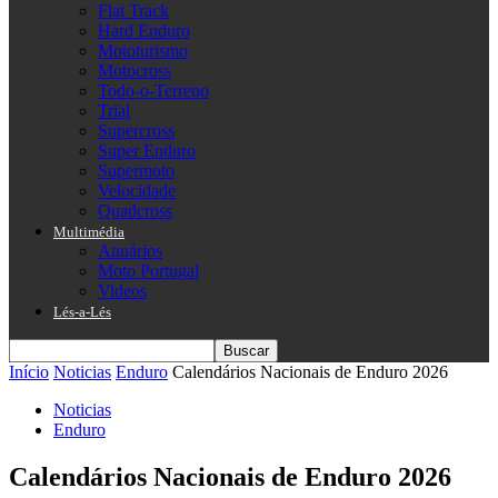
Flat Track
Hard Enduro
Mototurismo
Motocross
Todo-o-Terreno
Trial
Supercross
Super Enduro
Supermoto
Velocidade
Quadcross
Multimédia
Anuários
Moto Portugal
Videos
Lés-a-Lés
Início
Noticias
Enduro
Calendários Nacionais de Enduro 2026
Noticias
Enduro
Calendários Nacionais de Enduro 2026