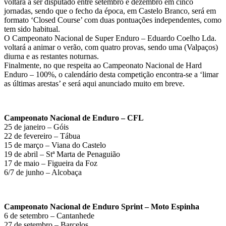
voltará a ser disputado entre setembro e dezembro em cinco
jornadas, sendo que o fecho da época, em Castelo Branco, será em
formato ‘Closed Course’ com duas pontuações independentes, como
tem sido habitual.
O Campeonato Nacional de Super Enduro – Eduardo Coelho Lda.
voltará a animar o verão, com quatro provas, sendo uma (Valpaços)
diurna e as restantes noturnas.
Finalmente, no que respeita ao Campeonato Nacional de Hard
Enduro – 100%, o calendário desta competição encontra-se a ‘limar
as últimas arestas’ e será aqui anunciado muito em breve.
Campeonato Nacional de Enduro – CFL
25 de janeiro – Góis
22 de fevereiro – Tábua
15 de março – Viana do Castelo
19 de abril – Stª Marta de Penaguião
17 de maio – Figueira da Foz
6/7 de junho – Alcobaça
Campeonato Nacional de Enduro Sprint – Moto Espinha
6 de setembro – Cantanhede
27 de setembro – Barcelos