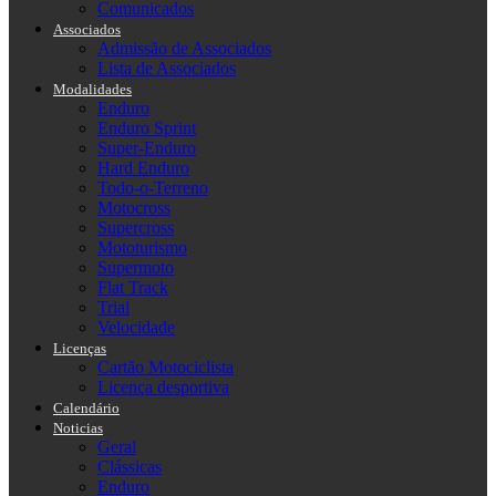
Comunicados
Associados
Admissão de Associados
Lista de Associados
Modalidades
Enduro
Enduro Sprint
Super-Enduro
Hard Enduro
Todo-o-Terreno
Motocross
Supercross
Mototurismo
Supermoto
Flat Track
Trial
Velocidade
Licenças
Cartão Motociclista
Licença desportiva
Calendário
Noticias
Geral
Clássicas
Enduro