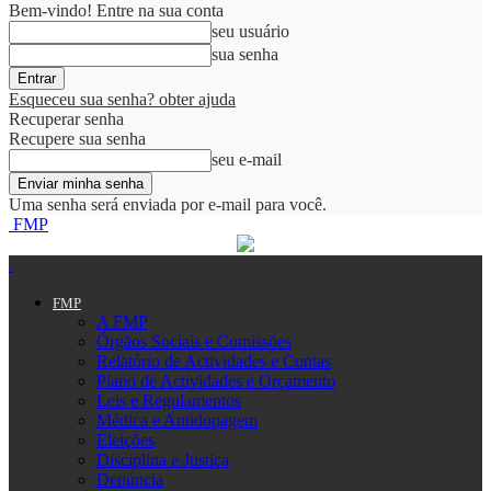
Bem-vindo! Entre na sua conta
seu usuário
sua senha
Esqueceu sua senha? obter ajuda
Recuperar senha
Recupere sua senha
seu e-mail
Uma senha será enviada por e-mail para você.
FMP
FMP
A FMP
Órgãos Sociais e Comissões
Relatório de Actividades e Contas
Plano de Actividades e Orçamento
Leis e Regulamentos
Médica e Antidopagem
Eleições
Disciplina e Justiça
Denúncia