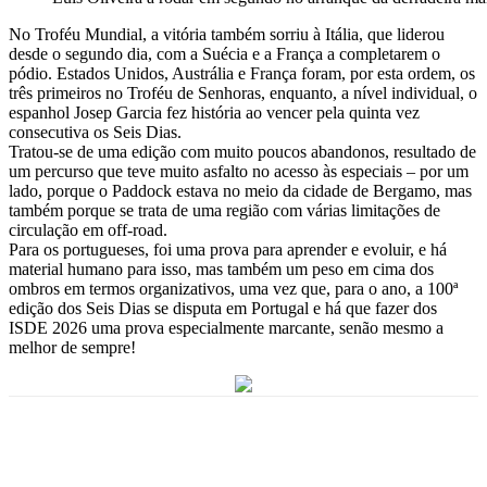
No Troféu Mundial, a vitória também sorriu à Itália, que liderou
desde o segundo dia, com a Suécia e a França a completarem o
pódio. Estados Unidos, Austrália e França foram, por esta ordem, os
três primeiros no Troféu de Senhoras, enquanto, a nível individual, o
espanhol Josep Garcia fez história ao vencer pela quinta vez
consecutiva os Seis Dias.
Tratou-se de uma edição com muito poucos abandonos, resultado de
um percurso que teve muito asfalto no acesso às especiais – por um
lado, porque o Paddock estava no meio da cidade de Bergamo, mas
também porque se trata de uma região com várias limitações de
circulação em off-road.
Para os portugueses, foi uma prova para aprender e evoluir, e há
material humano para isso, mas também um peso em cima dos
ombros em termos organizativos, uma vez que, para o ano, a 100ª
edição dos Seis Dias se disputa em Portugal e há que fazer dos
ISDE 2026 uma prova especialmente marcante, senão mesmo a
melhor de sempre!
Facebook
WhatsApp
Email
Imprimir