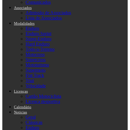
Comunicados
Associados
Admissão de Associados
Lista de Associados
Modalidades
Enduro
Enduro Sprint
Super-Enduro
Hard Enduro
Todo-o-Terreno
Motocross
Supercross
Mototurismo
Supermoto
Flat Track
Trial
Velocidade
Licenças
Cartão Motociclista
Licença desportiva
Calendário
Noticias
Geral
Clássicas
Enduro