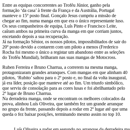
Entre as equipas concorrentes ao Troféu Júnior, ganho pela
formação ‘da casa’ à frente da França e da Austrália, Portugal
manteve o 15º posto final. Gonçalo Jesus cumpriu a missão de
chegar ao fim, numa manga em que era o único representante luso.
Os seus companheiros de equipa, Luís Pinto e Francisco Leite,
caíram ambos na primeira curva da manga em que corriam juntos,
encetando depois a sua recuperação.
Já na formação Sénior, os nossos pilotos, impossibilitados de sair do
20º posto devido a contarem com um piloto a menos (Frederico
Rocha foi mesmo o único a registar um abandono entre as seleções
do Troféu Mundial), brilharam nas suas mangas de Motocross.
Ruben Ferreira e Bruno Charrua, a correrem na mesma manga,
protagonizaram grandes arranques. Com mangas em que alinham 40
pilotos, ‘Rubito’ saltou para o 2º posto e, no final da volta inaugural,
já era líder, posição que manteve até ao fim. Um triunfo simbólico,
que serviu de consolação para as cores lusas e foi abrilhantado pelo
2º lugar de Bruno Charrua.
Na derradeira manga, onde se encontram os melhores colocados da
prova, alinhou Luís Oliveira, que também fez um grande arranque
no grupo da frente, passando depois a rodar em 2º lugar até que uma
queda o fez baixar posições, terminando mesmo assim no top 10.
Luís Oliveira a rodar em segundo no arranque da derradeira m