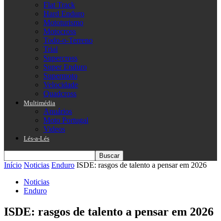
Flat Track
Hard Enduro
Mototurismo
Motocross
Todo-o-Terreno
Trial
Supercross
Super Enduro
Supermoto
Velocidade
Quadcross
Multimédia
Anuários
Moto Portugal
Videos
Lés-a-Lés
Início
Noticias
Enduro
ISDE: rasgos de talento a pensar em 2026
Noticias
Enduro
ISDE: rasgos de talento a pensar em 2026