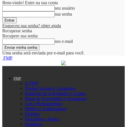
Bem-vindo! Entre na sua conta
seu usuário
sua senha
Esqueceu sua senha? obter ajuda
Recuperar senha
Recupere sua senha
seu e-mail
Uma senha será enviada por e-mail para você.
FMP
FMP
A FMP
Órgãos Sociais e Comissões
Relatório de Actividades e Contas
Plano de Actividades e Orçamento
Leis e Regulamentos
Médica e Antidopagem
Eleições
Disciplina e Justiça
Denúncia