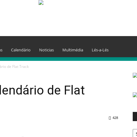
as
Calendário
Noticias
Multimédia
Lés-a-Lés
rio de Flat Track
lendário de Flat
428
A