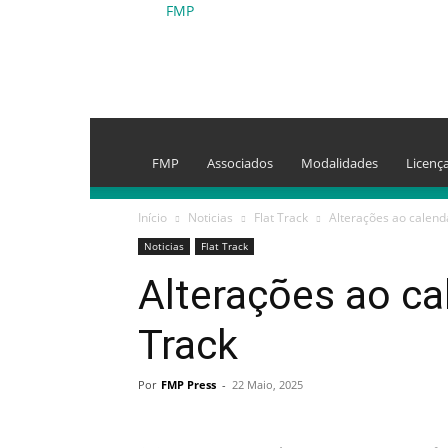
FMP
FMP
Associados
Modalidades
Licenç
Início
Noticias
Flat Track
Alterações ao calendá
Noticias
Flat Track
Alterações ao ca
Track
Por
FMP Press
-
22 Maio, 2025