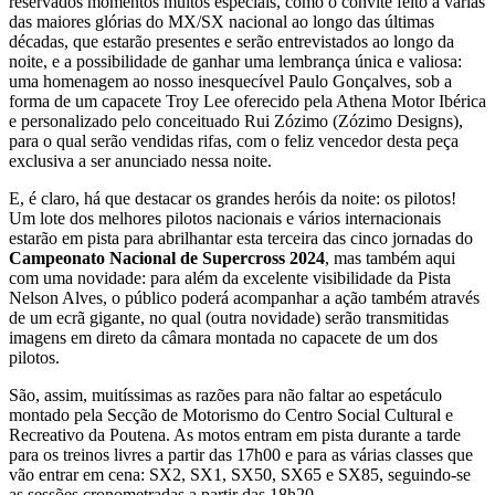
reservados momentos muitos especiais, como o convite feito a várias
das maiores glórias do MX/SX nacional ao longo das últimas
décadas, que estarão presentes e serão entrevistados ao longo da
noite, e a possibilidade de ganhar uma lembrança única e valiosa:
uma homenagem ao nosso inesquecível Paulo Gonçalves, sob a
forma de um capacete Troy Lee oferecido pela Athena Motor Ibérica
e personalizado pelo conceituado Rui Zózimo (Zózimo Designs),
para o qual serão vendidas rifas, com o feliz vencedor desta peça
exclusiva a ser anunciado nessa noite.
E, é claro, há que destacar os grandes heróis da noite: os pilotos!
Um lote dos melhores pilotos nacionais e vários internacionais
estarão em pista para abrilhantar esta terceira das cinco jornadas do
Campeonato Nacional de Supercross 2024
, mas também aqui
com uma novidade: para além da excelente visibilidade da Pista
Nelson Alves, o público poderá acompanhar a ação também através
de um ecrã gigante, no qual (outra novidade) serão transmitidas
imagens em direto da câmara montada no capacete de um dos
pilotos.
São, assim, muitíssimas as razões para não faltar ao espetáculo
montado pela Secção de Motorismo do Centro Social Cultural e
Recreativo da Poutena. As motos entram em pista durante a tarde
para os treinos livres a partir das 17h00 e para as várias classes que
vão entrar em cena: SX2, SX1, SX50, SX65 e SX85, seguindo-se
as sessões cronometradas a partir das 18h20.