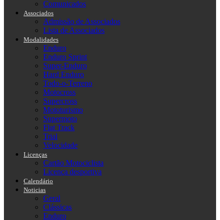
Comunicados
Associados
Admissão de Associados
Lista de Associados
Modalidades
Enduro
Enduro Sprint
Super-Enduro
Hard Enduro
Todo-o-Terreno
Motocross
Supercross
Mototurismo
Supermoto
Flat Track
Trial
Velocidade
Licenças
Cartão Motociclista
Licença desportiva
Calendário
Noticias
Geral
Clássicas
Enduro