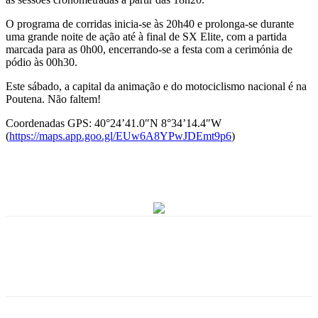
O programa de corridas inicia-se às 20h40 e prolonga-se durante
uma grande noite de ação até à final de SX Elite, com a partida
marcada para as 0h00, encerrando-se a festa com a cerimónia de
pódio às 00h30.
Este sábado, a capital da animação e do motociclismo nacional é na
Poutena. Não faltem!
Coordenadas GPS: 40°24’41.0″N 8°34’14.4″W
(
https://maps.app.goo.gl/EUw6A8YPwJDEmt9p6
)
Facebook
WhatsApp
Email
Imprimir