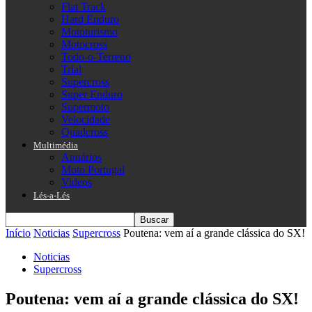
Flat Track
Hard Enduro
Mototurismo
Motocross
Todo-o-Terreno
Trial
Supercross
Super Enduro
Supermoto
Velocidade
Quadcross
Multimédia
Anuários
Moto Portugal
Videos
Lés-a-Lés
Início
Noticias
Supercross
Poutena: vem aí a grande clássica do SX!
Noticias
Supercross
Poutena: vem aí a grande clássica do SX!