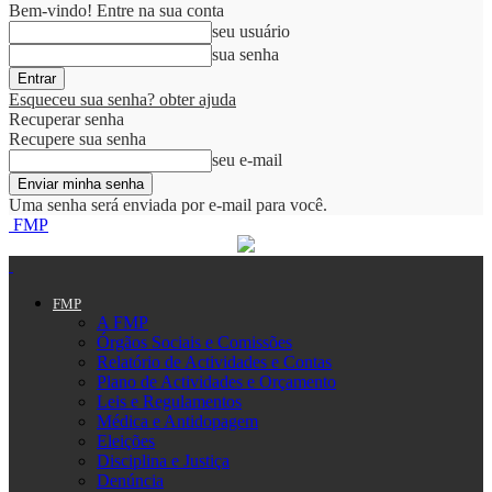
Bem-vindo! Entre na sua conta
seu usuário
sua senha
Esqueceu sua senha? obter ajuda
Recuperar senha
Recupere sua senha
seu e-mail
Uma senha será enviada por e-mail para você.
FMP
FMP
A FMP
Órgãos Sociais e Comissões
Relatório de Actividades e Contas
Plano de Actividades e Orçamento
Leis e Regulamentos
Médica e Antidopagem
Eleições
Disciplina e Justiça
Denúncia