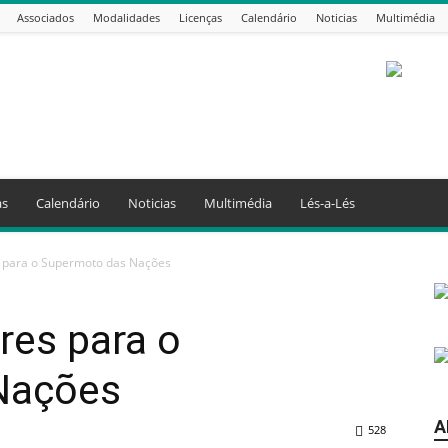
Associados
Modalidades
Licenças
Calendário
Noticias
Multimédia
as
Calendário
Noticias
Multimédia
Lés-a-Lés
s para o Supermoto das Nações
res para o
Nações
A
528