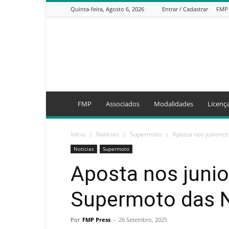
Quinta-feira, Agosto 6, 2026
Entrar / Cadastrar
FMP
FMP
FMP
Associados
Modalidades
Licenç
Início
Noticias
Supermoto
Aposta nos juniore
Noticias
Supermoto
Aposta nos junio
Supermoto das 
Por
FMP Press
-
26 Setembro, 2025