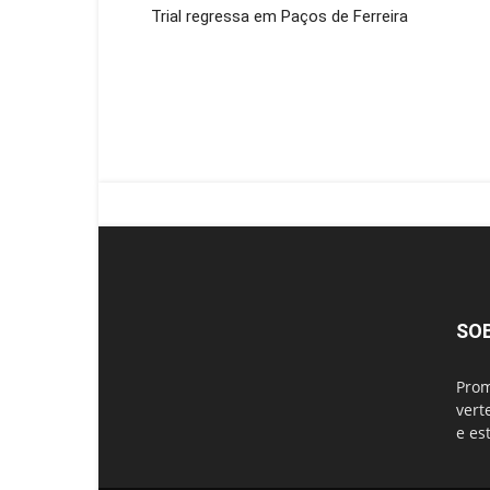
Trial regressa em Paços de Ferreira
SO
Prom
vert
e es