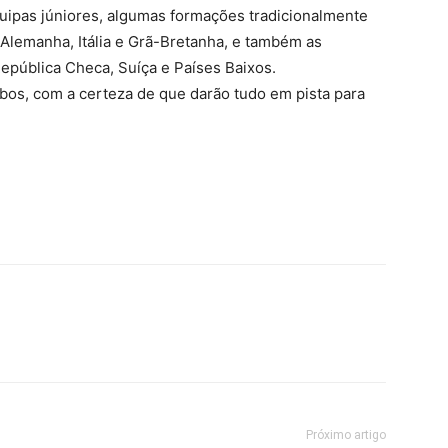
 equipas júniores, algumas formações tradicionalmente
 Alemanha, Itália e Grã-Bretanha, e também as
República Checa, Suíça e Países Baixos.
bos, com a certeza de que darão tudo em pista para
mail
Imprimir
Próximo artigo