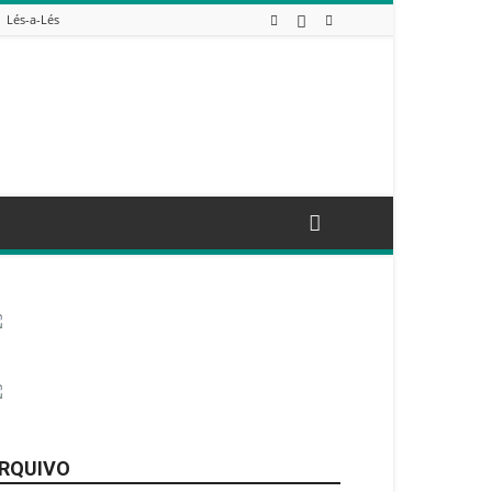
Lés-a-Lés
RQUIVO