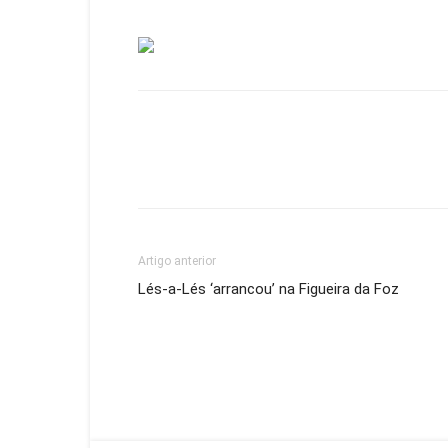
Facebook
WhatsApp
E
Artigo anterior
Lés-a-Lés ‘arrancou’ na Figueira da Foz