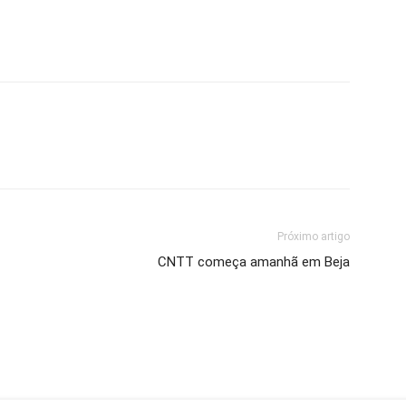
mail
Imprimir
Próximo artigo
CNTT começa amanhã em Beja