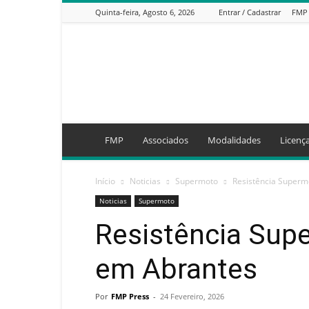
Quinta-feira, Agosto 6, 2026
Entrar / Cadastrar
FMP
FMP
FMP
Associados
Modalidades
Licenç
Início
Noticias
Supermoto
Resistência Superm
Noticias
Supermoto
Resistência Sup
em Abrantes
Por
FMP Press
-
24 Fevereiro, 2026