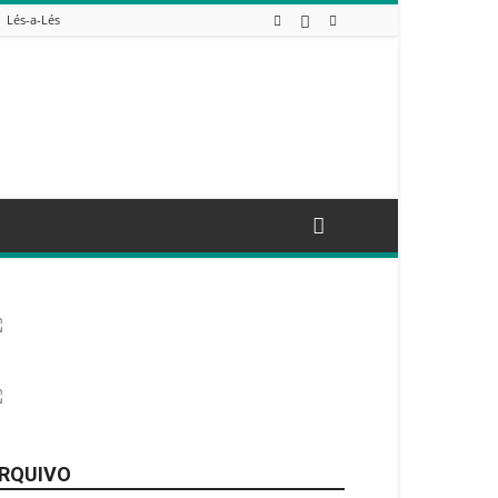
Lés-a-Lés
RQUIVO