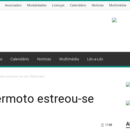
Associados
Modalidades
Licenças
Calendário
Noticias
Multimédia
as
Calendário
Noticias
Multimédia
Lés-a-Lés
oto estreou-se em Abrantes
ermoto estreou-se
A
1148