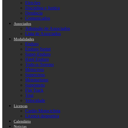
Eleições
Disciplina e Justiça
Denúncia
Comunicados
Associados
Admissão de Associados
Lista de Associados
Modalidades
Enduro
Enduro Sprint
Super-Enduro
Hard Enduro
Todo-o-Terreno
Motocross
Supercross
Mototurismo
Supermoto
Flat Track
Trial
Velocidade
Licenças
Cartão Motociclista
Licença desportiva
Calendário
Noticias