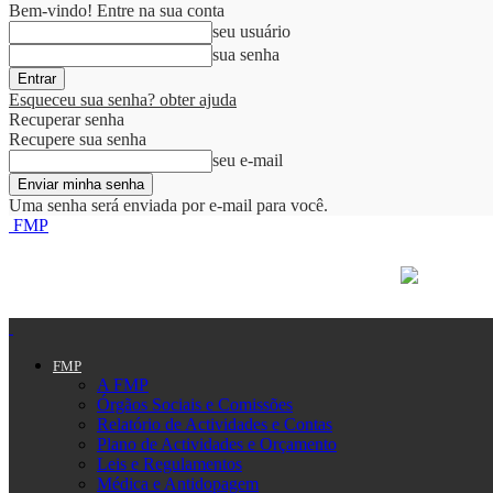
Bem-vindo! Entre na sua conta
seu usuário
sua senha
Esqueceu sua senha? obter ajuda
Recuperar senha
Recupere sua senha
seu e-mail
Uma senha será enviada por e-mail para você.
FMP
FMP
A FMP
Órgãos Sociais e Comissões
Relatório de Actividades e Contas
Plano de Actividades e Orçamento
Leis e Regulamentos
Médica e Antidopagem