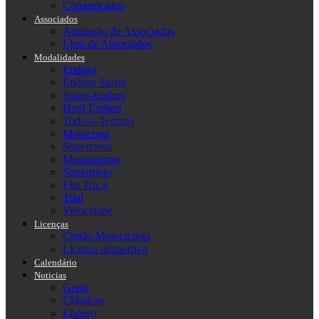
Comunicados
Associados
Admissão de Associados
Lista de Associados
Modalidades
Enduro
Enduro Sprint
Super-Enduro
Hard Enduro
Todo-o-Terreno
Motocross
Supercross
Mototurismo
Supermoto
Flat Track
Trial
Velocidade
Licenças
Cartão Motociclista
Licença desportiva
Calendário
Noticias
Geral
Clássicas
Enduro