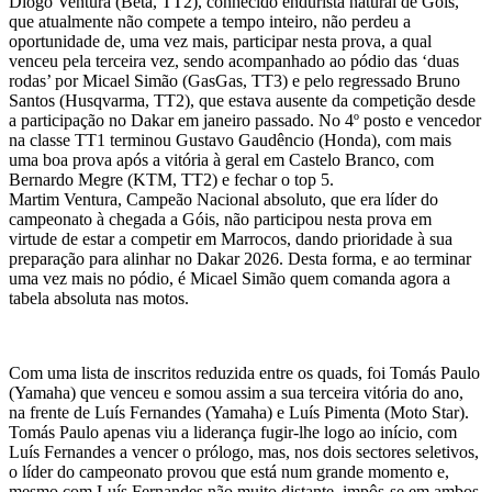
Diogo Ventura (Beta, TT2), conhecido endurista natural de Góis,
que atualmente não compete a tempo inteiro, não perdeu a
oportunidade de, uma vez mais, participar nesta prova, a qual
venceu pela terceira vez, sendo acompanhado ao pódio das ‘duas
rodas’ por Micael Simão (GasGas, TT3) e pelo regressado Bruno
Santos (Husqvarma, TT2), que estava ausente da competição desde
a participação no Dakar em janeiro passado. No 4º posto e vencedor
na classe TT1 terminou Gustavo Gaudêncio (Honda), com mais
uma boa prova após a vitória à geral em Castelo Branco, com
Bernardo Megre (KTM, TT2) e fechar o top 5.
Martim Ventura, Campeão Nacional absoluto, que era líder do
campeonato à chegada a Góis, não participou nesta prova em
virtude de estar a competir em Marrocos, dando prioridade à sua
preparação para alinhar no Dakar 2026. Desta forma, e ao terminar
uma vez mais no pódio, é Micael Simão quem comanda agora a
tabela absoluta nas motos.
Com uma lista de inscritos reduzida entre os quads, foi Tomás Paulo
(Yamaha) que venceu e somou assim a sua terceira vitória do ano,
na frente de Luís Fernandes (Yamaha) e Luís Pimenta (Moto Star).
Tomás Paulo apenas viu a liderança fugir-lhe logo ao início, com
Luís Fernandes a vencer o prólogo, mas, nos dois sectores seletivos,
o líder do campeonato provou que está num grande momento e,
mesmo com Luís Fernandes não muito distante, impôs-se em ambos