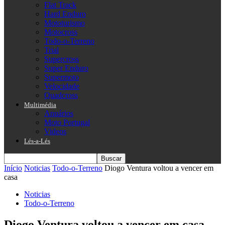
Flat Track
Hard Enduro
Mototurismo
Motocross
Todo-o-Terreno
Trial
Supercross
Super Enduro
Supermoto
Velocidade
Quadcross
Multimédia
Anuários
Moto Portugal
Videos
Lés-a-Lés
Início
Noticias
Todo-o-Terreno
Diogo Ventura voltou a vencer em
casa
Noticias
Todo-o-Terreno
Diogo Ventura voltou a vencer em casa