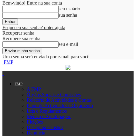
Bem-vindo! Entre na sua conta
seu usuário
sua senha
Esqueceu sua senha? obter ajuda
Recuperar senha
Recupere sua senha
seu e-mail
Uma senha será enviada por e-mail para você.
FMP
FMP
A FMP
Órgãos Sociais e Comissões
Relatório de Actividades e Contas
Plano de Actividades e Orçamento
Leis e Regulamentos
Médica e Antidopagem
Eleições
Disciplina e Justiça
Denúncia