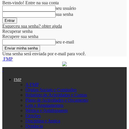
Bem-vindo! Entre na sua conta
seu usuário
sua senha
Esqueceu sua senha? obter ajuda
Recuperar senha
Recupere sua senha
seu e-mail
Uma senha será enviada por e-mail para você.
FMP
FMP
A FMP
Órgãos Sociais e Comissões
Relatório de Actividades e Contas
Plano de Actividades e Orçamento
Leis e Regulamentos
Médica e Antidopagem
Eleições
Disciplina e Justiça
Denúncia