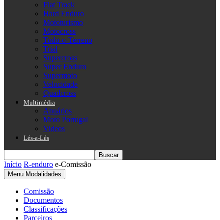
Flat Track
Hard Enduro
Mototurismo
Motocross
Todo-o-Terreno
Trial
Supercross
Super Enduro
Supermoto
Velocidade
Quadcross
Multimédia
Anuários
Moto Portugal
Videos
Lés-a-Lés
Início
R-enduro
e-Comissão
Menu Modalidades
Comissão
Documentos
Classificações
Parceiros