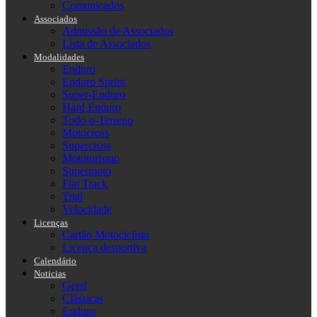
Comunicados
Associados
Admissão de Associados
Lista de Associados
Modalidades
Enduro
Enduro Sprint
Super-Enduro
Hard Enduro
Todo-o-Terreno
Motocross
Supercross
Mototurismo
Supermoto
Flat Track
Trial
Velocidade
Licenças
Cartão Motociclista
Licença desportiva
Calendário
Noticias
Geral
Clássicas
Enduro