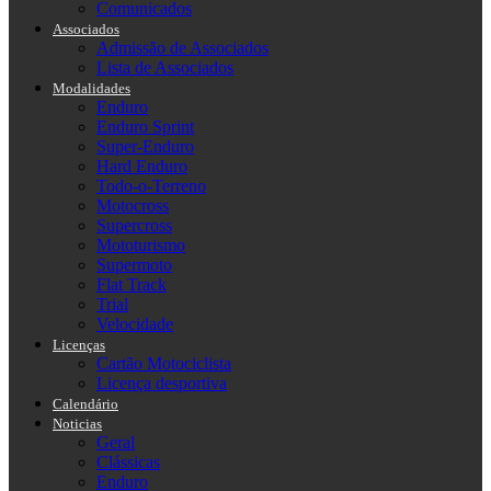
Comunicados
Associados
Admissão de Associados
Lista de Associados
Modalidades
Enduro
Enduro Sprint
Super-Enduro
Hard Enduro
Todo-o-Terreno
Motocross
Supercross
Mototurismo
Supermoto
Flat Track
Trial
Velocidade
Licenças
Cartão Motociclista
Licença desportiva
Calendário
Noticias
Geral
Clássicas
Enduro