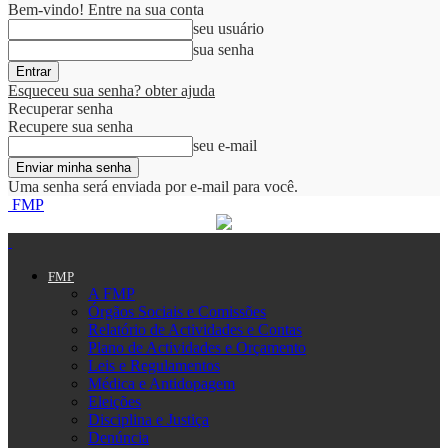
Bem-vindo! Entre na sua conta
seu usuário
sua senha
Esqueceu sua senha? obter ajuda
Recuperar senha
Recupere sua senha
seu e-mail
Uma senha será enviada por e-mail para você.
FMP
FMP
A FMP
Órgãos Sociais e Comissões
Relatório de Actividades e Contas
Plano de Actividades e Orçamento
Leis e Regulamentos
Médica e Antidopagem
Eleições
Disciplina e Justiça
Denúncia