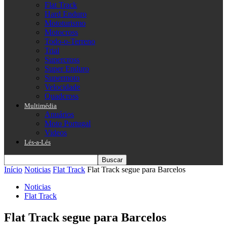
Flat Track
Hard Enduro
Mototurismo
Motocross
Todo-o-Terreno
Trial
Supercross
Super Enduro
Supermoto
Velocidade
Quadcross
Multimédia
Anuários
Moto Portugal
Videos
Lés-a-Lés
Início
Noticias
Flat Track
Flat Track segue para Barcelos
Noticias
Flat Track
Flat Track segue para Barcelos