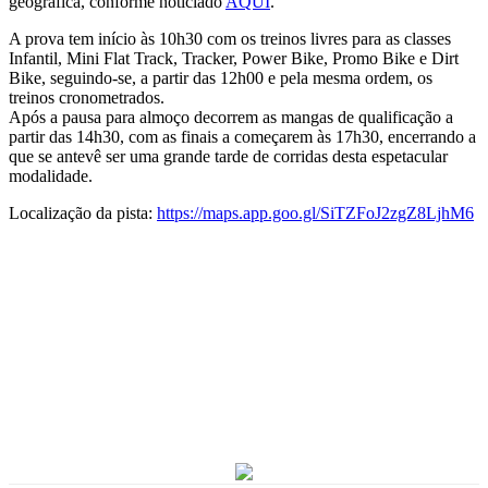
geográfica, conforme noticiado
AQUI
.
A prova tem início às 10h30 com os treinos livres para as classes
Infantil, Mini Flat Track, Tracker, Power Bike, Promo Bike e Dirt
Bike, seguindo-se, a partir das 12h00 e pela mesma ordem, os
treinos cronometrados.
Após a pausa para almoço decorrem as mangas de qualificação a
partir das 14h30, com as finais a começarem às 17h30, encerrando a
que se antevê ser uma grande tarde de corridas desta espetacular
modalidade.
Localização da pista:
https://maps.app.goo.gl/SiTZFoJ2zgZ8LjhM6