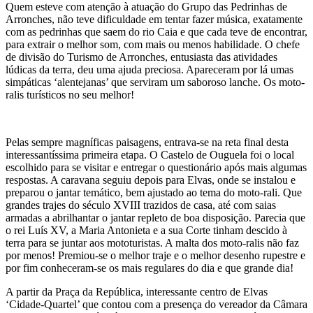
Quem esteve com atenção à atuação do Grupo das Pedrinhas de
Arronches, não teve dificuldade em tentar fazer música, exatamente
com as pedrinhas que saem do rio Caia e que cada teve de encontrar,
para extrair o melhor som, com mais ou menos habilidade. O chefe
de divisão do Turismo de Arronches, entusiasta das atividades
lúdicas da terra, deu uma ajuda preciosa. Apareceram por lá umas
simpáticas ‘alentejanas’ que serviram um saboroso lanche. Os moto-
ralis turísticos no seu melhor!
Pelas sempre magníficas paisagens, entrava-se na reta final desta
interessantíssima primeira etapa. O Castelo de Ouguela foi o local
escolhido para se visitar e entregar o questionário após mais algumas
respostas. A caravana seguiu depois para Elvas, onde se instalou e
preparou o jantar temático, bem ajustado ao tema do moto-rali. Que
grandes trajes do século XVIII trazidos de casa, até com saias
armadas a abrilhantar o jantar repleto de boa disposição. Parecia que
o rei Luís XV, a Maria Antonieta e a sua Corte tinham descido à
terra para se juntar aos mototuristas. A malta dos moto-ralis não faz
por menos! Premiou-se o melhor traje e o melhor desenho rupestre e
por fim conheceram-se os mais regulares do dia e que grande dia!
A partir da Praça da República, interessante centro de Elvas
‘Cidade-Quartel’ que contou com a presença do vereador da Câmara