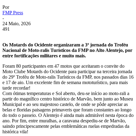
Por
FMP Press
-
24 Maio, 2026
491
Os Motards do Ocidente organizaram a 3ª jornada do Troféu
Nacional de Moto-ralis Turísticos da FMP no Alto Alentejo, por
entre fortificações militares e muito mais.
Foram 80 participantes em 47 motos que aceitaram o convite do
Moto Clube Motards do Ocidente para participar na terceira jornada
do 29º Troféu de Moto-ralis Turísticos da FMP, nos passados dias 16
e 17 de aio. Um excelente fim de semana mototurístico, para mais
tarde recordar!
Com ótimas temperaturas e Sol aberto, deu-se início ao moto-rali a
partir do magnífico centro histórico de Marvão, bem junto ao Museu
Municipal e ao seu majestoso castelo, de onde se pôde apreciar as
belas e floridas paisagens primaveris que foram constantes ao longo
do todo o passeio. O Alentejo é ainda mais admirável nesta época do
ano. Por fim, entre muralhas, a caravana despediu-se de Marvão,
saindo principescamente pelas emblemáticas ruelas empedradas da
histórica vila!