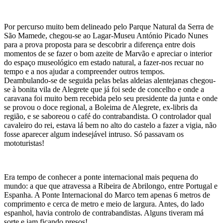
Por percurso muito bem delineado pelo Parque Natural da Serra de
São Mamede, chegou-se ao Lagar-Museu António Picado Nunes
para a prova proposta para se descobrir a diferença entre dois
momentos de se fazer o bom azeite de Marvão e apreciar o interior
do espaço museológico em estado natural, a fazer-nos recuar no
tempo e a nos ajudar a compreender outros tempos.
Deambulando-se de seguida pelas belas aldeias alentejanas chegou-
se à bonita vila de Alegrete que já foi sede de concelho e onde a
caravana foi muito bem recebida pelo seu presidente da junta e onde
se provou o doce regional, a Boleima de Alegrete, ex-libris da
região, e se saboreou o café do contrabandista. O controlador qual
cavaleiro do rei, estava lá bem no alto do castelo a fazer a vigia, não
fosse aparecer algum indesejável intruso. Só passavam os
mototuristas!
Era tempo de conhecer a ponte internacional mais pequena do
mundo: a que que atravessa a Ribeira de Abrilongo, entre Portugal e
Espanha. A Ponte Internacional do Marco tem apenas 6 metros de
comprimento e cerca de metro e meio de largura. Antes, do lado
espanhol, havia controlo de contrabandistas. Alguns tiveram má
sorte e iam ficando presos!