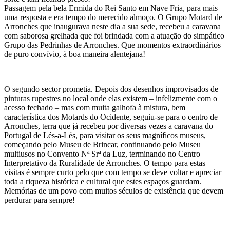
Passagem pela bela Ermida do Rei Santo em Nave Fria, para mais
uma resposta e era tempo do merecido almoço. O Grupo Motard de
Arronches que inaugurava neste dia a sua sede, recebeu a caravana
com saborosa grelhada que foi brindada com a atuação do simpático
Grupo das Pedrinhas de Arronches. Que momentos extraordinários
de puro convívio, à boa maneira alentejana!
O segundo sector prometia. Depois dos desenhos improvisados de
pinturas rupestres no local onde elas existem – infelizmente com o
acesso fechado – mas com muita galhofa à mistura, bem
característica dos Motards do Ocidente, seguiu-se para o centro de
Arronches, terra que já recebeu por diversas vezes a caravana do
Portugal de Lés-a-Lés, para visitar os seus magníficos museus,
começando pelo Museu de Brincar, continuando pelo Museu
multiusos no Convento Nª Srª da Luz, terminando no Centro
Interpretativo da Ruralidade de Arronches. O tempo para estas
visitas é sempre curto pelo que com tempo se deve voltar e apreciar
toda a riqueza histórica e cultural que estes espaços guardam.
Memórias de um povo com muitos séculos de existência que devem
perdurar para sempre!