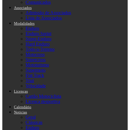
Comunicados
Associados
Admissão de Associados
Lista de Associados
Modalidades
Enduro
Enduro Sprint
Super-Enduro
Hard Enduro
Todo-o-Terreno
Motocross
Supercross
Mototurismo
Supermoto
Flat Track
Trial
Velocidade
Licenças
Cartão Motociclista
Licença desportiva
Calendário
Noticias
Geral
Clássicas
Enduro