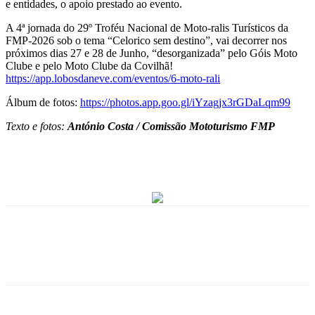
e entidades, o apoio prestado ao evento.
A 4ª jornada do 29º Troféu Nacional de Moto-ralis Turísticos da
FMP-2026 sob o tema “Celorico sem destino”, vai decorrer nos
próximos dias 27 e 28 de Junho, “desorganizada” pelo Góis Moto
Clube e pelo Moto Clube da Covilhã!
https://app.lobosdaneve.com/eventos/6-moto-rali
Álbum de fotos:
https://photos.app.goo.gl/iYzagjx3rGDaLqm99
Texto e fotos:
António Costa / Comissão Mototurismo FMP
Facebook
WhatsApp
Email
Imprimir