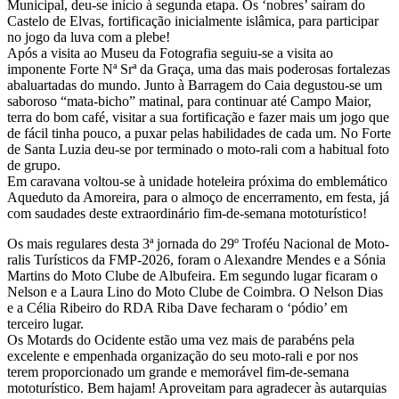
Municipal, deu-se início à segunda etapa. Os ‘nobres’ saíram do
Castelo de Elvas, fortificação inicialmente islâmica, para participar
no jogo da luva com a plebe!
Após a visita ao Museu da Fotografia seguiu-se a visita ao
imponente Forte Nª Srª da Graça, uma das mais poderosas fortalezas
abaluartadas do mundo. Junto à Barragem do Caia degustou-se um
saboroso “mata-bicho” matinal, para continuar até Campo Maior,
terra do bom café, visitar a sua fortificação e fazer mais um jogo que
de fácil tinha pouco, a puxar pelas habilidades de cada um. No Forte
de Santa Luzia deu-se por terminado o moto-rali com a habitual foto
de grupo.
Em caravana voltou-se à unidade hoteleira próxima do emblemático
Aqueduto da Amoreira, para o almoço de encerramento, em festa, já
com saudades deste extraordinário fim-de-semana mototurístico!
Os mais regulares desta 3ª jornada do 29º Troféu Nacional de Moto-
ralis Turísticos da FMP-2026, foram o Alexandre Mendes e a Sónia
Martins do Moto Clube de Albufeira. Em segundo lugar ficaram o
Nelson e a Laura Lino do Moto Clube de Coimbra. O Nelson Dias
e a Célia Ribeiro do RDA Riba Dave fecharam o ‘pódio’ em
terceiro lugar.
Os Motards do Ocidente estão uma vez mais de parabéns pela
excelente e empenhada organização do seu moto-rali e por nos
terem proporcionado um grande e memorável fim-de-semana
mototurístico. Bem hajam! Aproveitam para agradecer às autarquias