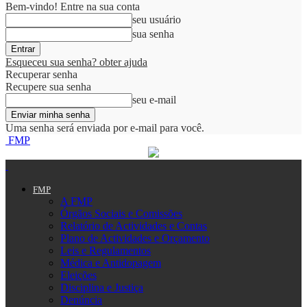
Bem-vindo! Entre na sua conta
seu usuário
sua senha
Esqueceu sua senha? obter ajuda
Recuperar senha
Recupere sua senha
seu e-mail
Uma senha será enviada por e-mail para você.
FMP
FMP
A FMP
Órgãos Sociais e Comissões
Relatório de Actividades e Contas
Plano de Actividades e Orçamento
Leis e Regulamentos
Médica e Antidopagem
Eleições
Disciplina e Justiça
Denúncia