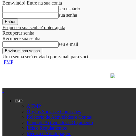
Bem-vindo! Entre na sua conta
seu usuário
sua senha
Esqueceu sua senha? obter ajuda
Recuperar senha
Recupere sua senha
seu e-mail
Uma senha será enviada por e-mail para você.
FMP
FMP
A FMP
Órgãos Sociais e Comissões
Relatório de Actividades e Contas
Plano de Actividades e Orçamento
Leis e Regulamentos
Médica e Antidopagem