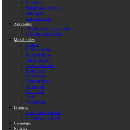
Eleições
Disciplina e Justiça
Denúncia
Comunicados
Associados
Admissão de Associados
Lista de Associados
Modalidades
Enduro
Enduro Sprint
Super-Enduro
Hard Enduro
Todo-o-Terreno
Motocross
Supercross
Mototurismo
Supermoto
Flat Track
Trial
Velocidade
Licenças
Cartão Motociclista
Licença desportiva
Calendário
Noticias