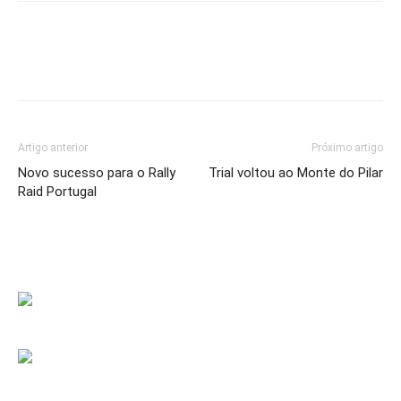
Facebook
WhatsApp
Email
Impr
Artigo anterior
Próximo artigo
Novo sucesso para o Rally
Trial voltou ao Monte do Pilar
Raid Portugal