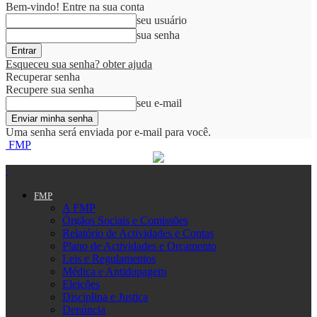
Bem-vindo! Entre na sua conta
seu usuário
sua senha
Esqueceu sua senha? obter ajuda
Recuperar senha
Recupere sua senha
seu e-mail
Uma senha será enviada por e-mail para você.
FMP
FMP
A FMP
Órgãos Sociais e Comissões
Relatório de Actividades e Contas
Plano de Actividades e Orçamento
Leis e Regulamentos
Médica e Antidopagem
Eleições
Disciplina e Justiça
Denúncia