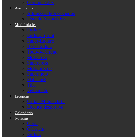
Comunicados
Associados
Admissão de Associados
Lista de Associados
Modalidades
Enduro
Enduro Sprint
Super-Enduro
Hard Enduro
Todo-o-Terreno
Motocross
Supercross
Mototurismo
Supermoto
Flat Track
Trial
Velocidade
Licenças
Cartão Motociclista
Licença desportiva
Calendário
Noticias
Geral
Clássicas
Enduro