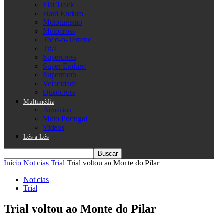
Flat Track
Hard Enduro
Mototurismo
Motocross
Todo-o-Terreno
Trial
Supercross
Super Enduro
Supermoto
Velocidade
Quadcross
Multimédia
Anuários
Moto Portugal
Videos
Lés-a-Lés
Início
Noticias
Trial
Trial voltou ao Monte do Pilar
Noticias
Trial
Trial voltou ao Monte do Pilar