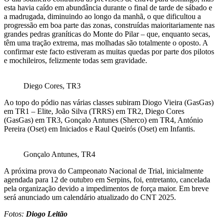
esta havia caído em abundância durante o final de tarde de sábado e
a madrugada, diminuindo ao longo da manhã, o que dificultou a
progressão em boa parte das zonas, construídas maioritariamente nas
grandes pedras graníticas do Monte do Pilar – que, enquanto secas,
têm uma tração extrema, mas molhadas são totalmente o oposto. A
confirmar este facto estiveram as muitas quedas por parte dos pilotos
e mochileiros, felizmente todas sem gravidade.
Diego Cores, TR3
Ao topo do pódio nas várias classes subiram Diogo Vieira (GasGas)
em TR1 – Elite, João Silva (TRRS) em TR2, Diego Cores
(GasGas) em TR3, Gonçalo Antunes (Sherco) em TR4, António
Pereira (Oset) em Iniciados e Raul Queirós (Oset) em Infantis.
Gonçalo Antunes, TR4
A próxima prova do Campeonato Nacional de Trial, inicialmente
agendada para 12 de outubro em Serpins, foi, entretanto, cancelada
pela organização devido a impedimentos de força maior. Em breve
será anunciado um calendário atualizado do CNT 2025.
Fotos:
Diogo Leitão