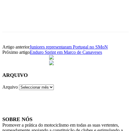
Facebook
WhatsApp
Email
Imprimir
Artigo anterior
Juniores representaram Portugal no SMoN
Próximo artigo
Enduro Sprint em Marco de Canaveses
ARQUIVO
Arquivo
SOBRE NÓS
Promover a prática do motociclismo em todas as suas vertentes,
nomeadamente apoiando a constituição de clubes e estimulando a