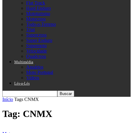
Flat Track
Hard Enduro
Mototurismo
Motocross
Todo-o-Terreno
Trial
Supercross
Super Enduro
Supermoto
Velocidade
Quadcross
Multimédia
Anuários
Moto Portugal
Videos
Lés-a-Lés
Início
Tags
CNMX
Tag: CNMX