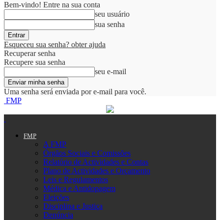
Bem-vindo! Entre na sua conta
seu usuário
sua senha
Esqueceu sua senha? obter ajuda
Recuperar senha
Recupere sua senha
seu e-mail
Uma senha será enviada por e-mail para você.
FMP
FMP
A FMP
Órgãos Sociais e Comissões
Relatório de Actividades e Contas
Plano de Actividades e Orçamento
Leis e Regulamentos
Médica e Antidopagem
Eleições
Disciplina e Justiça
Denúncia