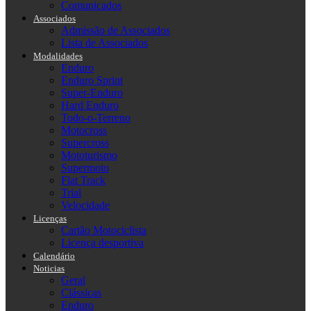
Comunicados
Associados
Admissão de Associados
Lista de Associados
Modalidades
Enduro
Enduro Sprint
Super-Enduro
Hard Enduro
Todo-o-Terreno
Motocross
Supercross
Mototurismo
Supermoto
Flat Track
Trial
Velocidade
Licenças
Cartão Motociclista
Licença desportiva
Calendário
Noticias
Geral
Clássicas
Enduro