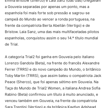
Emma Bristow (Sherco) e Laia Sanz (Gas Gas) chegavam
a Gouveia separadas por apenas um ponto, mas a
espanhola foi mais forte sob pressão e sagrou-se
campeã do Mundo ao vencer a ronda portuguesa, na
frente da compatriota Berta Abellán (Vertigo) e de
Bristow. Laia Sanz, uma das mais multifacetadas pilotos
espanholas, conquistou assim o seu 14.º título mundial
de Trial.
A categoria Trial2 foi ganha em Gouveia pelo italiano
Lorenzo Gandola (Beta), na frente do francês Alexandre
Ferrer (TRRS) e do novo campeão do Mundo, o britânico
Toby Martin (TRRS), que assim bateu o compatriota Jack
Peace (Sherco), que foi apenas sétimo em Gouveia. Na
Taça do Mundo de Trial2 Women, a italiana Andrea Sofia
Rabino (Beta) confirmou um título á muito anunciado, e
venceu também em Gouveia, na frente da compatriota
Sara Trentini (Vertigo) e da britânica Kaytlyn Adshead