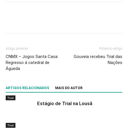
Facebook
WhatsApp
Email
Impr
Artigo anterior
Próximo artigo
CNMX – Jogos Santa Casa:
Gouveia recebeu Trial das
Regresso á catedral de
Nações
Águeda
ARTIGOS RELACIONADOS
MAIS DO AUTOR
Trial
Estágio de Trial na Lousã
Trial