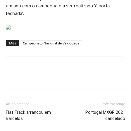
um ano com o campeonato a ser realizado ‘á porta
fechada’.
TAGS
Campeonato Nacional de Velocidade
Facebook
WhatsApp
Email
Impr
Artigo anterior
Próximo artigo
Flat Track arrancou em
Portugal MXGP 2021
Barcelos
cancelado