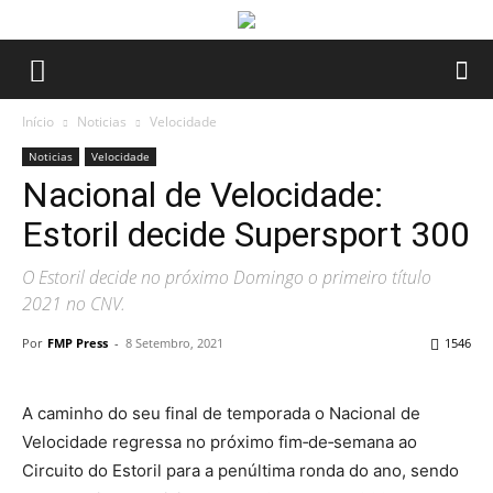
Início
Noticias
Velocidade
Noticias
Velocidade
Nacional de Velocidade:
Estoril decide Supersport 300
O Estoril decide no próximo Domingo o primeiro título
2021 no CNV.
Por
FMP Press
-
8 Setembro, 2021
1546
A caminho do seu final de temporada o Nacional de
Velocidade regressa no próximo fim‑de‑semana ao
Circuito do Estoril para a penúltima ronda do ano, sendo