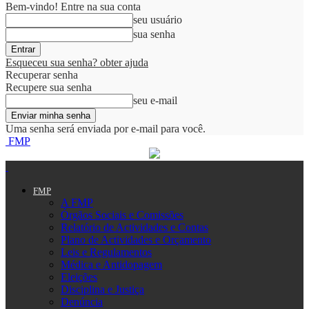
Bem-vindo! Entre na sua conta
seu usuário
sua senha
Esqueceu sua senha? obter ajuda
Recuperar senha
Recupere sua senha
seu e-mail
Uma senha será enviada por e-mail para você.
FMP
FMP
A FMP
Órgãos Sociais e Comissões
Relatório de Actividades e Contas
Plano de Actividades e Orçamento
Leis e Regulamentos
Médica e Antidopagem
Eleições
Disciplina e Justiça
Denúncia