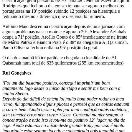
classificação geral passando de 70º para 48º. Melhor esteve Joaquim
Rodrigues que fechou o dia em sexto para ser agora o melhor dos
portugueses na 18ª posição subindo 12 posições na hierarquia e
reduzindo mesmo a diferença que o separa do primeiro.
António Maio desceu na classificação depois de uma jornada com
alguns problemas na sua moto e é agora o 29º. Alexandre Azinhais
ocupa a 71ª posição, Arcélio Couto é o 85º imediatamente na frente
de Mário Patrão e Bianchi Prata é o 88º na chegada a Al Qaisumah.
Paulo Oliveira fechou o dia na 95ª posição da geral.
O dia de amanhã irá ter partida e chegada na localidade de Al
Qaisumah num total de 635 quilómetros (255 km cronometrados).
Rui Gonçalves
‘Foi um dia bastante positivo, consegui imprimir um bom
andamento logo desde o início da etapa e sentir-me bem com a
minha Sherco.
Depois do dia difícil de ontem foi muito bom poder rodar ao meu
ritmo, fui apanhando alguns pilotos e percebi que as coisas estavam
a correr bem. Ainda assim optei por uma condução mais cautelosa,
sem cometer erros nem correr riscos. Consegui manter sempre a
concentração e tudo isto levou-me ao positivo 12º lugar no dia de
hoje. Ainda estamos no início deste grande Rally por isso é muito
importante estar sempre focado e concentrado pois amanhã é um