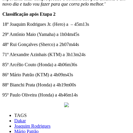
novo dia e tudo vou fazer para que corra pelo melhor.’
Classificação após Etapa 2
18º Joaquim Rodrigues Jr. (Hero) a – 45m13s
29º António Maio (Yamaha) a 1h04m45s
48º Rui Gonçalves (Sherco) a 2h07m44s
71º Alexandre Azinhais (KTM) a 3h13m24s
85º Arcélio Couto (Honda) a 4h06m36s
86º Mário Patrão (KTM) a 4h09m43s
88º Bianchi Prata (Honda) a 4h19m00s
95º Paulo Oliveira (Honda) a 4h46m14s
TAGS
Dakar
Joaquim Rodrigues
Mário Patrão