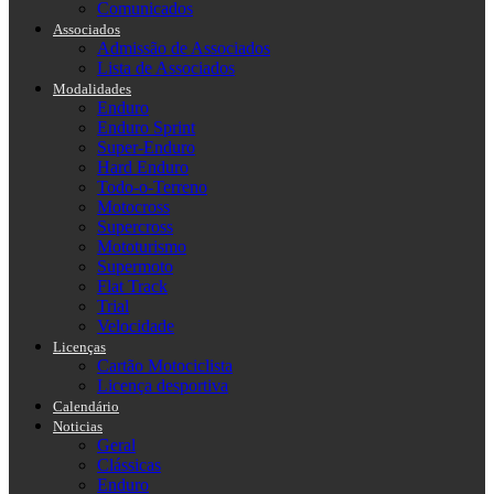
Comunicados
Associados
Admissão de Associados
Lista de Associados
Modalidades
Enduro
Enduro Sprint
Super-Enduro
Hard Enduro
Todo-o-Terreno
Motocross
Supercross
Mototurismo
Supermoto
Flat Track
Trial
Velocidade
Licenças
Cartão Motociclista
Licença desportiva
Calendário
Noticias
Geral
Clássicas
Enduro