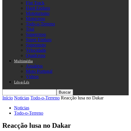
Flat Track
Hard Enduro
Mototurismo
Motocross
Todo-o-Terreno
Trial
Supercross
Super Enduro
Supermoto
Velocidade
Quadcross
Multimédia
Anuários
Moto Portugal
Videos
Lés-a-Lés
Início
Noticias
Todo-o-Terreno
Reacção lusa no Dakar
Noticias
Todo-o-Terreno
Reacção lusa no Dakar